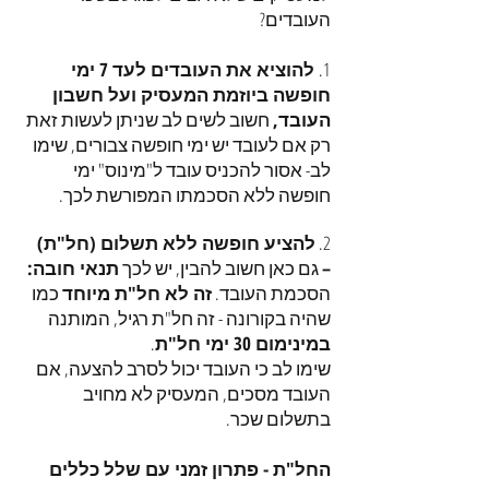
העובדים?
1.
להוציא את העובדים לעד 7 ימי
חופשה ביוזמת המעסיק ועל חשבון
העובד,
חשוב לשים לב שניתן לעשות זאת
רק אם לעובד יש ימי חופשה צבורים, שימו
לב- אסור להכניס עובד ל"מינוס" ימי
חופשה ללא הסכמתו המפורשת לכך.
2.
להציע חופשה ללא תשלום (חל"ת)
–
גם כאן חשוב להבין, יש לכך
תנאי חובה:
הסכמת העובד.
זה לא חל"ת מיוחד
כמו
שהיה בקורונה - זה חל"ת רגיל, המותנה
במינימום 30 ימי חל"ת
.
שימו לב כי העובד יכול לסרב להצעה, אם
העובד מסכים, המעסיק לא מחויב
בתשלום שכר.
החל"ת - פתרון זמני עם שלל כללים