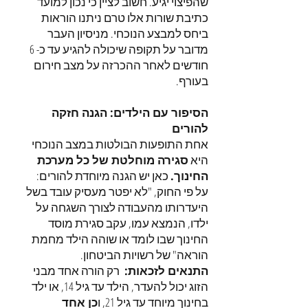
שהפיצוי יגיע. חשוב לציין כי נכון למועד
כתיבת שורות אלו טרם ניתנו הוראות
ביחס למבצע הנוכחי. מניסיון העבר
מדובר על תקופה שיכולה להגיע עד כ- 6
חודשים לאחר ההכרזה על מצב חירום
בעורף.
הסיפור עם הילדים: הגנה חזקה
להורים
אחת התופעות הבולטות במצב הנוכחי
היא
סגירה מוחלטת של כל מערכת
החינוך.
כאן יש הגנה מיוחדת להורים:
על פי החוק, "לא יפטר מעסיק עובד בשל
היעדרותו מהעבודה לצורך השגחה על
ילדו, הנמצא עמו, עקב סגירת מוסד
החינוך שבו לומד או שוהה הילד מחמת
הוראה" של רשויות הביטחון.
התנאים לזכאות:
רק הורה אחד מבני
הזוג יכול להעדר, הילד עד גיל 14, או ילד
בחינוך מיוחד עד גיל 21, ו
כן אחד