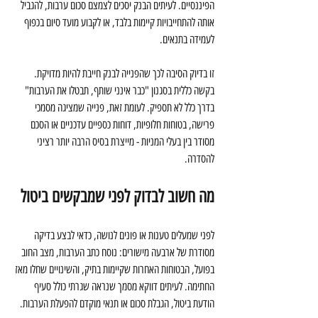
הפיננסיים. לעיתים הבנק יסכים לצמצם סכום ערבות, להגביל 
אותה להתחייבויות קיימות בלבד, או לקבוע מועד סיום בכפוף 
לעמידה בתנאים.
זו בדיוק הסיבה לכך שהפנייה לבנק חייבת להיות מדויקת. 
בקשה כללית בסגנון "כבר אינני שותף, תבטלו את הערבות" 
בדרך כלל לא תספיק. לעומת זאת, פנייה שמציגה מסמכי 
פרישה, בטוחות חלופיות, דוחות כספיים עדכניים או הסכם 
מסודר בין בעלי המניות - מייצרת בסיס הרבה יותר רציני 
להסדרה.
מה חשוב לבדוק לפני שמבקשים ביטול
לפני שמעלים טענות או פונים לנושה, כדאי לבצע בדיקה 
מסודרת של ארבעה מישורים: נוסח כתב הערבות, מצב החוב 
בפועל, הבטוחות האחרות שקיימות בתיק, והשינויים שחלו מאז 
החתימה. לעיתים דווקא מסמך שנראה שגרתי כולל סעיף 
הודעת ביטול, הגבלת סכום או תנאי מוקדם להפעלת הערבות.