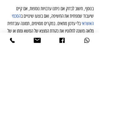
בנוסף, חשוב לבדוק אם ניתנו ערבויות נוספות, אם קיים 
שיעבוד שמפחית את החשיפה, ואם בוצעו שינויים ב
הסכמי 
האשראי
 בלי עדכון מתאים. במקרים מסוימים, תמונה עובדתית 
מלאה משנה לחלוטין את נקודת המוצא של המשא ומתן או של 
ההליך המשפטי.
טעויות נפוצות שמחלישות את עמדת 
הערב
הטעות הראשונה היא המתנה. ערבים רבים מניחים שאם יצאו 
מהעסק, העניין "יסתדר" בהמשך. בפועל, כל עוד לא הושג 
שחרור מפורש ובכתב, החשיפה עלולה להימשך. הטעות 
השנייה היא הסתמכות על הבטחות בעל פה של שותפים, 
מנהלים או אפילו נציגי בנק. בלי מסמך ברור, קשה מאוד לבסס 
טענה לשחרור.
טעות נוספת היא חתימה על מסמכי שינוי, חידוש אשראי או 