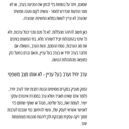
שסוכם, ויתר על בטוחות בלי לבחון את הפגיעה בערב, או לא 
מסר הודעות שנדרש למסור - עשויה לקום טענה ממשית 
שהערב לא צריך לשאת במלוא החשיפה שנוצרה.
כאן חשוב להיזהר מהכללות. לא כל פגם טכני יבטל ערבות, ולא 
כל שינוי בהתנהלות יוביל לשחרור מלא. בתי המשפט בוחנים 
את סוג הערבות, נוסח ההסכם, זהות הערב, השאלה אם 
מדובר בערב יחיד או בערב בעל עניין, והאם נגרם בפועל נזק 
כתוצאה מהתנהלות הנושה.
ערב יחיד וערב בעל עניין - לא אותו מצב משפטי
החוק מעניק במקרים מסוימים הגנות רחבות יותר לערב יחיד, 
כלומר אדם שאינו תאגיד ושלא ערב במסגרת אינטרס עסקי 
ישיר. לעומת זאת, בעל שליטה, מנהל או שותף שחתם כדי 
לאפשר אשראי לעסק שלו, עשוי להיחשב כמי שנכנס לערבות 
מתוך זיקה עסקית מובהקת ולכן ליהנות מהגנות מצומצמות 
יותר.