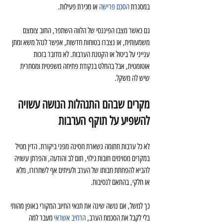
במסגרת 
הסכם פרישה
 או מכירת פעילות.
גם כאשר מצבו הפיננסי של הלווה השתפר, החוב צומצם 
משמעותית, או נצברו בטוחות חדשות, אפשר לנהל משא ומתן 
ענייני על ביטול או הקטנת הערבות. לא מדובר בזכות 
אוטומטית, אבל בהחלט בנקודת פתיחה משפטית ומסחרית 
שיש לה משקל.
מקרים שבהם התנהלות הנושה עשויה 
להשפיע על תוקף הערבות
לא כל ערבות חתומה נשארת חסינה מפני ביקורת. הדין מטיל 
במקרים מסוימים חובות גילוי, תום לב והודעה, והפרתן עשויה 
להביא להפחתת חבותו של הערב ולעיתים אף לשחרורו, מלא 
או חלקי, בהתאם לנסיבות.
כך למשל, אם נושה שינה את תנאי החיוב המקורי באופן מהותי 
בלי לקבל את הסכמת הערב, 
הרחיב אשראי
 מעבר למה 