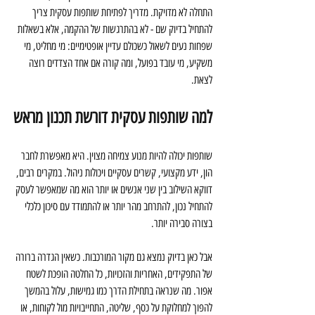
התחלה לא מדויקת. מדריך לפתיחת שותפות עסקית צריך 
להתחיל בדיוק שם - לא בהתרגשות של ההקמה, אלא בשאלות 
שפחות נעים לשאול כשכולם עדיין אופטימיים: מי מחליט, מי 
משקיע, מי עובד בפועל, ומה קורה אם אחד הצדדים רוצה 
לצאת.
למה שותפות עסקית דורשת תכנון מראש
שותפות יכולה להיות מנוע צמיחה מצוין. היא מאפשרת לחבר 
הון, ידע מקצועי, קשרים עסקיים ויכולות ניהול. במקרים רבים, 
דווקא השילוב בין שני אנשים או יותר הוא מה שמאפשר לעסק 
להתחיל נכון, להתרחב מהר יותר או להתמודד עם סיכון כלכלי 
בצורה סבירה יותר.
אבל כאן בדיוק נמצא גם מקור המורכבות. כשאין הגדרה ברורה 
של התפקידים, האחריות והזכויות, כל החלטה הופכת לשטח 
אפור. מה שנראה בתחילת הדרך כמו גמישות, עלול בהמשך 
להפוך למחלוקת על כסף, שליטה, התחייבויות מול לקוחות, או 