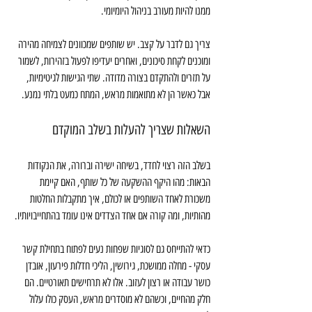
ממנו להיות מעורב בניהול היומיומי.
צריך גם לדבר על קצב. יש שותפים שמכוונים לצמיחה מהירה 
ומוכנים לקחת סיכונים, ואחרים יעדיפו לפעול בזהירות, לשמור 
על תזרים ולהתקדם בצורה מדודה. שתי הגישות לגיטימיות, 
אבל כאשר הן לא מתואמות מראש, המתח כמעט בלתי נמנע.
השאלות שצריך להעלות בשלב המוקדם
בשלב הזה רצוי לחדד, בשיחה ישירה וברורה, את הנקודות 
הבאות: מהו היקף ההשקעה של כל שותף, האם קיימת 
משכורת לאחד השותפים או לכולם, איך מתקבלות החלטות 
מהותיות, ומה קורה אם אחד הצדדים אינו עומד בהתחייבויותיו.
כדאי להתייחס גם לסוגיות שפחות נעים לפתוח בתחילת קשר 
עסקי - מחלה ממושכת, גירושין, הליכי חדלות פירעון, אובדן 
כושר עבודה או רצון לעזוב. אלו לא תרחישים תאורטיים. הם 
חלק מהחיים, וכשהם לא מוסדרים מראש, העסק כולו עלול 