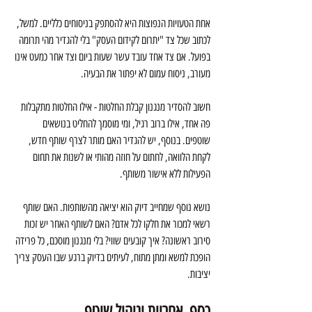
אחת הטעויות הנפוצות היא להסתפק בניסוחים כלליים. למשל, 
לכתוב שכל צד "יתרום לקידום העסק" בלי להגדיר מהי תרומה 
בפועל. אם צד אחד עובד עשר שעות ביום וצד אחר כמעט אינו 
מעורב, ניסוח עמום לא יפתור את הבעיה.
חשוב להסדיר מנגנון קבלת החלטות - אילו החלטות מתקבלות 
פה אחד, אילו ברוב רגיל, ומי מוסמך להחליט בנושאים 
שוטפים. בנוסף, יש להגדיר האם מותר לצרף שותף חדש, 
לקחת הלוואה, לחתום על חוזה מהותי או לשנות את תחום 
הפעילות ללא אישור משותף.
נושא נוסף שמחייב דיוק הוא יציאה מהשותפות. האם שותף 
רשאי למכור את חלקו לכל אדם? האם לשותף האחר יש זכות 
סירוב ראשונה? איך קובעים שווי? בלי מנגנון מוסכם, כל פרידה 
הופכת למשא ומתן מתוח, לעיתים בדיוק ברגע שבו העסק צריך 
יציבות.
כסף, אחריות וניהול שוטף