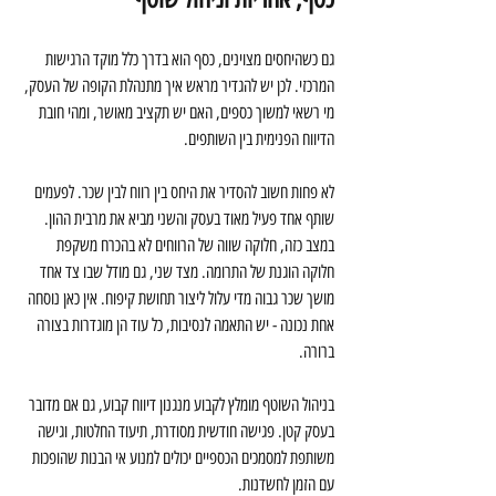
גם כשהיחסים מצוינים, כסף הוא בדרך כלל מוקד הרגישות 
המרכזי. לכן יש להגדיר מראש איך מתנהלת הקופה של העסק, 
מי רשאי למשוך כספים, האם יש תקציב מאושר, ומהי חובת 
הדיווח הפנימית בין השותפים.
לא פחות חשוב להסדיר את היחס בין רווח לבין שכר. לפעמים 
שותף אחד פעיל מאוד בעסק והשני מביא את מרבית ההון. 
במצב כזה, חלוקה שווה של הרווחים לא בהכרח משקפת 
חלוקה הוגנת של התרומה. מצד שני, גם מודל שבו צד אחד 
מושך שכר גבוה מדי עלול ליצור תחושת קיפוח. אין כאן נוסחה 
אחת נכונה - יש התאמה לנסיבות, כל עוד הן מוגדרות בצורה 
ברורה.
בניהול השוטף מומלץ לקבוע מנגנון דיווח קבוע, גם אם מדובר 
בעסק קטן. פגישה חודשית מסודרת, תיעוד החלטות, וגישה 
משותפת למסמכים הכספיים יכולים למנוע אי הבנות שהופכות 
עם הזמן לחשדנות.