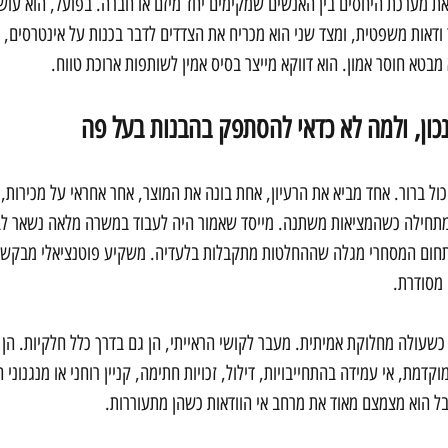
את מערכת היחסים בין האנשים שמקימים יחד מיזם או חברה. בפועל, הוא עושה
ודאות משפטית, ומצד שני הוא מכריח את הצדדים לדבר בכנות על אינטרסים, צי
בטא חוסר אמון. הוא דווקא מייצר בסיס אמין לשותפות ארוכת טווח.
כון, ולמה לא כדאי להסתפק בהבנות בעל פה
 ברור. אחד מביא את הרעיון, אחת בונה את המוצר, אחר אחראי על מכירות, ו
תחילה כשהמציאות משתנה. מייסד שאמור היה לעבוד במשרה מלאה נשאר לב
ום המסחרי מגלה שההחלטות מתקבלות בלעדיה. משקיע פוטנציאלי מבקש לה
מסודרת.
שעולה מחלוקת אמיתית. מעבר לקושי הראייתי, הן גם בדרך כלל חלקיות. הן 
קדמת, אי עמידה בהתחייבויות, דילול, זכויות חתימה, קניין רוחני או מנגנוני 
בל הוא מצמצם מאוד את מרחב אי הוודאות כשהן מתעוררות.