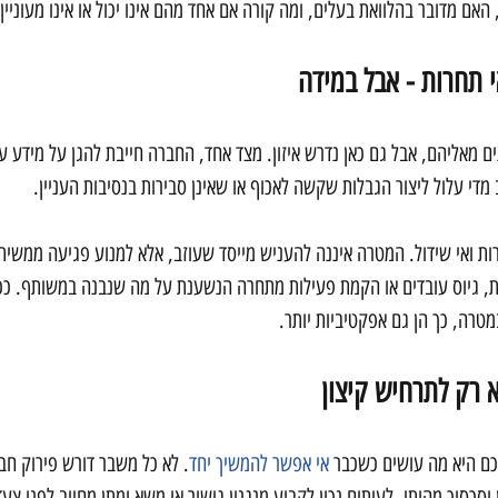
אם מדובר בהלוואת בעלים, ומה קורה אם אחד מהם אינו יכול או אינו מעוניין
י תחרות - אבל במידה
ם מאליהם, אבל גם כאן נדרש איזון. מצד אחד, החברה חייבת להגן על מידע עס
 מדי עלול ליצור הגבלות שקשה לאכוף או שאינן סבירות בנסיבות העניין.
חרות ואי שידול. המטרה איננה להעניש מייסד שעוזב, אלא למנוע פגיעה ממשי
ת, גיוס עובדים או הקמת פעילות מתחרה הנשענת על מה שנבנה במשותף. כ
מטרה, כך הן גם אפקטיביות יותר.
א רק לתרחיש קיצון
ם היא מה עושים כשכבר 
אי אפשר להמשיך יחד
. לא כל משבר דורש פירוק חב
וסכסוך מהותי. לעיתים נכון לקבוע מנגנון גישור או משא ומתן מחייב לפני צעד