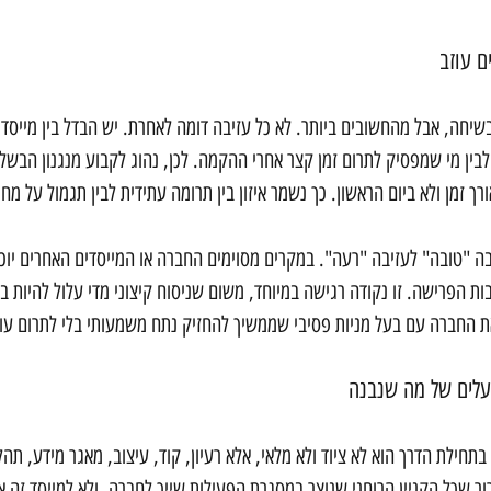
ם עוזב
שיחה, אבל מהחשובים ביותר. לא כל עזיבה דומה לאחרת. יש הבדל בין מייסד 
בין מי שמפסיק לתרום זמן קצר אחרי ההקמה. לכן, נהוג לקבוע מנגנון הבשלה
ך זמן ולא ביום הראשון. כך נשמר איזון בין תרומה עתידית לבין תגמול על מחו
בה "טובה" לעזיבה "רעה". במקרים מסוימים החברה או המייסדים האחרים יוכל
ת הפרישה. זו נקודה רגישה במיוחד, משום שניסוח קיצוני מדי עלול להיות בלת
את החברה עם בעל מניות פסיבי שממשיך להחזיק נתח משמעותי בלי לתרום עוד
בעלים של מה שנבנה
תחילת הדרך הוא לא ציוד ולא מלאי, אלא רעיון, קוד, עיצוב, מאגר מידע, תהלי
ר שכל הקניין הרוחני שנוצר במסגרת הפעילות שייך לחברה, ולא למייסד זה או