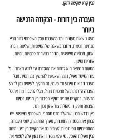
לבין קרע שקשה לתקן.
העברה בין דורות - הנקודה הרגישה 
ביותר
מעט נושאים טעונים יותר מהעברת עסק משפחתי לדור הבא. 
מבחינה רגשית, מדובר בשאלה של המשכיות, שליטה, הכרה 
ואמון. מבחינה משפטית, מדובר בהעברת סמכויות, זכויות, 
אחריות וסיכון.
הטעות הנפוצה היא לדחות את ההסדרה עד לרגע האחרון. כל 
עוד המייסד פעיל, נדמה שאפשר להמשיך כמו תמיד. אבל 
מעבר דור אינו אירוע חד-פעמי. זה תהליך. לעיתים נכון לבצע 
העברה הדרגתית של סמכויות ניהול, מבלי להעביר מיד את כל 
הבעלות. במקרים אחרים דווקא הפרדה בין מניות, זכויות 
הצבעה ותפקידי ניהול תיצור איזון נכון יותר.
כאן נדרש תכנון שמשלב מבט מסחרי, משפחתי ומשפטי. יש 
לבחון את מסמכי ההתאגדות, מערך החתימות, יחסי העבודה, 
ההתחייבויות הפיננסיות ולעיתים גם את הקשר בין דיני ירושה 
לבין פעילות העסק. מי שלא מסדיר זאת בזמן עלול למצוא את 