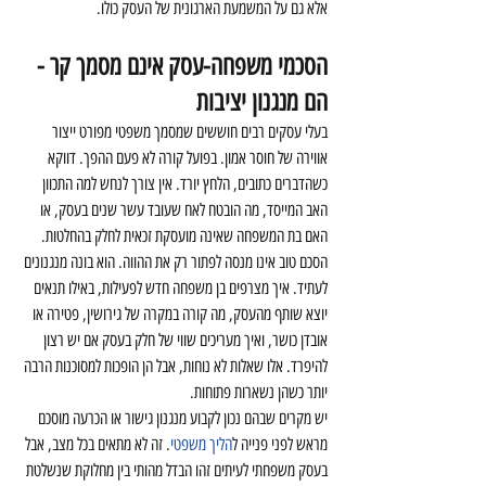
אלא גם על המשמעת הארגונית של העסק כולו.
הסכמי משפחה-עסק אינם מסמך קר - 
הם מנגנון יציבות
בעלי עסקים רבים חוששים שמסמך משפטי מפורט ייצור 
אווירה של חוסר אמון. בפועל קורה לא פעם ההפך. דווקא 
כשהדברים כתובים, הלחץ יורד. אין צורך לנחש למה התכוון 
האב המייסד, מה הובטח לאח שעובד עשר שנים בעסק, או 
האם בת המשפחה שאינה מועסקת זכאית לחלק בהחלטות.
הסכם טוב אינו מנסה לפתור רק את ההווה. הוא בונה מנגנונים 
לעתיד. איך מצרפים בן משפחה חדש לפעילות, באילו תנאים 
יוצא שותף מהעסק, מה קורה במקרה של גירושין, פטירה או 
אובדן כושר, ואיך מעריכים שווי של חלק בעסק אם יש רצון 
להיפרד. אלו שאלות לא נוחות, אבל הן הופכות למסוכנות הרבה 
יותר כשהן נשארות פתוחות.
יש מקרים שבהם נכון לקבוע מנגנון גישור או הכרעה מוסכם 
מראש לפני פנייה ל
הליך משפטי
. זה לא מתאים בכל מצב, אבל 
בעסק משפחתי לעיתים זהו הבדל מהותי בין מחלוקת שנשלטת 