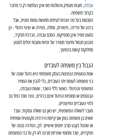
עבודה
, חובות מעסיק והשלכות מס אינן נעלמות רק כי מדובר 
בקרובי משפחה.
הסכמות בעל פה יוצרות לעיתים תחושת נוחות זמנית, אבל 
ברגע של פרידה, פיטורים, מחלה, פטירה או שינוי ניהולי - הן 
כמעט תמיד אינן מספיקות. הסכם עבודה, הגדרת תפקיד, 
מנגנון תגמול ותיעוד מסודר של זכויות וחובות יכולים למנוע 
מחלוקות קשות בהמשך.
הגבול בין משפחה לעובדים
אחת הטעויות הנפוצות בעסק משפחתי היא ניהול שונה של 
בני משפחה לעומת יתר העובדים, בלי להבין את המחיר 
המשפטי והניהולי. כאשר כללי השכר, שעות העבודה, 
הבונוסים או סמכויות הניהול אינם ברורים, נוצר מסר כפול גם 
כלפי העובדים החיצוניים.
מעבר לשאלה המשפטית, יש כאן גם שאלה עסקית. עובד 
שאינו בן משפחה בוחן אם קיימת היררכיה מקצועית אמיתית 
או שהכול נקבע סביב יחסים אישיים. לכן, הסדרה נכונה של 
תפקידים, שכר ותחומי אחריות מגינה לא רק על בני המשפחה 