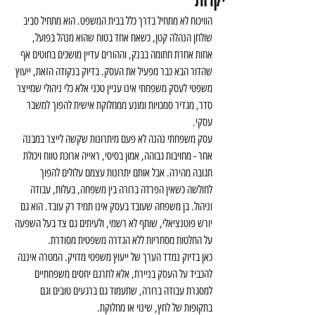
יקרות
הוויכוח לא מתחיל בדרך כלל בבית המשפט. הוא מתחיל סביב 
שולחן הנהלה קטן, כשאח אחד בטוח שהוא מנהל בפועל, 
אחות אחרת חתומה בבנק, וההורים עדיין מושכים בחוטים אף 
שהדור הבא כבר מפעיל את העסק. בדיוק בנקודה הזאת, ייעוץ 
משפטי לעסק משפחתי אינו עניין טכני אלא כלי ניהולי שמייצר 
סדר, מגדיר סמכויות ומונע ממחלוקת אישית להפוך למשבר 
עסקי.
עסק משפחתי נהנה לא פעם מיתרונות שקשה לייצר במבנה 
אחר - מחויבות גבוהה, אמון בסיסי, ראייה ארוכת טווח ויכולת 
תגובה מהירה. אבל אותם יתרונות עצמם עלולים להפוך 
לחולשה כשאין הפרדה ברורה בין משפחה, בעלות, עבודה 
וניהול. בן משפחה שעובד בעסק אינו תמיד רק עובד. הוא גם 
יורש פוטנציאלי, שותף לא רשמי, ולעיתים גם צד בעל השפעה 
על החלטות מסחריות ללא הגדרה משפטית מסודרת.
כאן בדיוק נמדד הערך של ייעוץ משפטי מדויק. המטרה איננה 
להכביד על העסק בניירת, אלא לתרגם יחסים משפחתיים 
למסגרת עבודה ברורה, שתעמוד גם ברגעים טובים וגם 
בתקופות של לחץ, שינוי או מחלוקת.