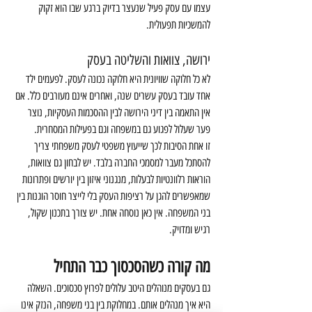
עצמו עם עסק פעיל שנעצר בדיוק ברגע שבו הוא זקוק 
להמשכיות תפעולית.
ירושה, צוואות והשליטה בעסק
לא כל חלוקה שוויונית היא חלוקה נכונה לעסק. לפעמים ילד 
אחד עובד בעסק עשרים שנה, ואחרים אינם מעורבים כלל. אם 
אין התאמה בין דיני הירושה לבין ההסכמות העסקיות, נוצר 
פער שעלול לפגוע גם במשפחה וגם בפעילות המסחרית.
זו אחת הסיבות לכך שייעוץ משפטי לעסק משפחתי צריך 
להסתכל מעבר למסמכי החברה בלבד. יש לבחון גם צוואות, 
הוראות רלוונטיות לבעלות, מנגנוני איזון בין יורשים ופתרונות 
שמאפשרים להגן על רציפות העסק בלי לייצר חוסר הוגנות בין 
בני המשפחה. אין כאן נוסחה אחת. יש צורך בתכנון שקול, 
רגיש ומדויק.
מה קורה כשהסכסוך כבר התחיל
גם בעסקים מנוהלים היטב עלולים לפרוץ סכסוכים. השאלה 
היא איך מנהלים אותם. במחלוקת בין בני משפחה, הנזק אינו 