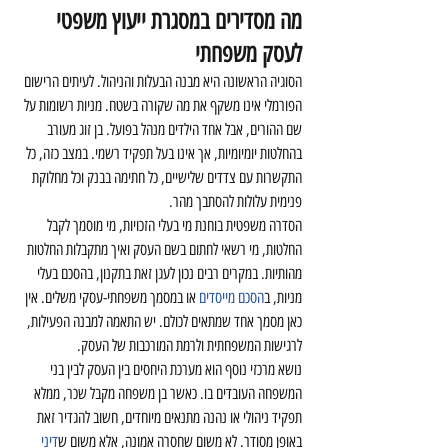
מה מסדירים במסגרת ייעוץ משפטי 
לעסק משפחתי
הסוגיה הראשונה היא מבנה הבעלות והניהול. לעיתים הרישום 
הפורמלי אינו משקף את מה שקורה בשטח. מניות רשומות על 
שם ההורים, אבל אחד הילדים מנהל בפועל. בן זוג מעורב 
בהחלטות יומיומיות, אך אינו בעל תפקיד רשמי. במצב כזה, כל 
התקשרות עם צדדים שלישיים, כל חתימה בבנק וכל מחלוקת 
פנימית עלולות להסתבך מהר.
הסדרה משפטית בוחנת מי בעלי הזכויות, מי מוסמך לקבל 
החלטות, מי רשאי לחתום בשם העסק ואיך מתקבלות החלטות 
מהותיות. במקרים רבים נכון לעגן זאת בתקנון, בהסכם בעלי 
מניות, ב
הסכם מייסדים
 או במסמך משפחתי-עסקי משלים. אין 
כאן מסמך אחד שמתאים לכולם. יש התאמה למבנה הפעילות, 
לרגישות המשפחתית ולרמת המורכבות של העסק.
נושא מרכזי נוסף הוא מערכת היחסים בין העסק לבין בני 
המשפחה העובדים בו. כאשר בן משפחה מקבל שכר, ממלא 
תפקיד ניהולי או נהנה מתנאים מיוחדים, חשוב להגדיר זאת 
באופן מסודר. לא משום שחסרה אמונה, אלא משום ש
דיני 