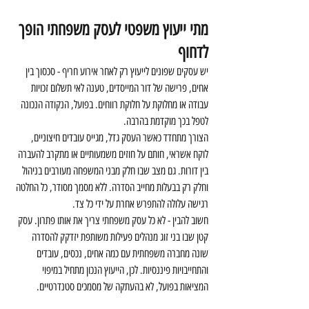
מתי ייעוץ משפטי לעסק משפחתי הופך 
לדחוף
יש עסקים שפונים לייעוץ רק לאחר אירוע חריף - סכסוך בין 
אחים, פרישה של דור המייסדים, טענה לאי תשלום זכויות 
עבודה או מחלוקת על חלוקת רווחים. בפועל, הנקודה הנכונה 
לטפל בכך מוקדמת בהרבה.
הצורך מתחדד כאשר העסק גדל, מגייס עובדים חיצוניים, 
לוקח אשראי, חותם על חוזים משמעותיים או מתקרב להעברה 
בין דורות. גם מצב שבו חלק מבני המשפחה מעורבים בניהול 
וחלק רק בבעלות מחייב הסדרה. ללא מסמך מסודר, כל החלטה 
רגישה עלולה להתפרש אחרת על ידי כל צד.
חשוב להבין - לא כל עסק משפחתי צריך את אותו פתרון. עסק 
קטן שבו בני זוג מנהלים פעילות משותפת יזדקק להסדרה 
שונה מחברה משפחתית עם כמה אחים, נכסים, עובדים 
והתחייבויות פיננסיות. לכן, הייעוץ הנכון מתחיל במיפוי 
המציאות בפועל, לא בהעתקה של מסמכים סטנדרטיים.