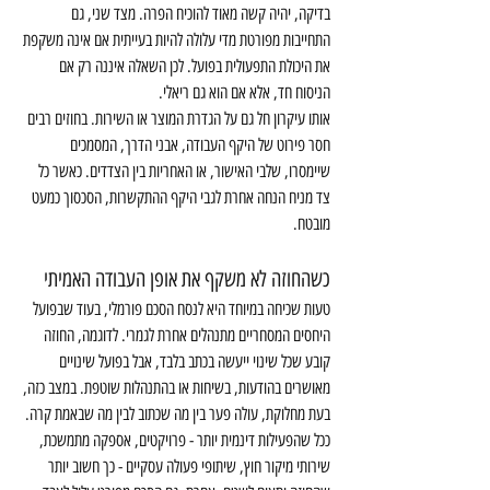
בדיקה, יהיה קשה מאוד להוכיח הפרה. מצד שני, גם 
התחייבות מפורטת מדי עלולה להיות בעייתית אם אינה משקפת 
את היכולת התפעולית בפועל. לכן השאלה איננה רק אם 
הניסוח חד, אלא אם הוא גם ריאלי.
אותו עיקרון חל גם על הגדרת המוצר או השירות. בחוזים רבים 
חסר פירוט של היקף העבודה, אבני הדרך, המסמכים 
שיימסרו, שלבי האישור, או האחריות בין הצדדים. כאשר כל 
צד מניח הנחה אחרת לגבי היקף ההתקשרות, הסכסוך כמעט 
מובטח.
כשהחוזה לא משקף את אופן העבודה האמיתי
טעות שכיחה במיוחד היא לנסח הסכם פורמלי, בעוד שבפועל 
היחסים המסחריים מתנהלים אחרת לגמרי. לדוגמה, החוזה 
קובע שכל שינוי ייעשה בכתב בלבד, אבל בפועל שינויים 
מאושרים בהודעות, בשיחות או בהתנהלות שוטפת. במצב כזה, 
בעת מחלוקת, עולה פער בין מה שכתוב לבין מה שבאמת קרה.
ככל שהפעילות דינמית יותר - פרויקטים, אספקה מתמשכת, 
שירותי מיקור חוץ, שיתופי פעולה עסקיים - כך חשוב יותר 