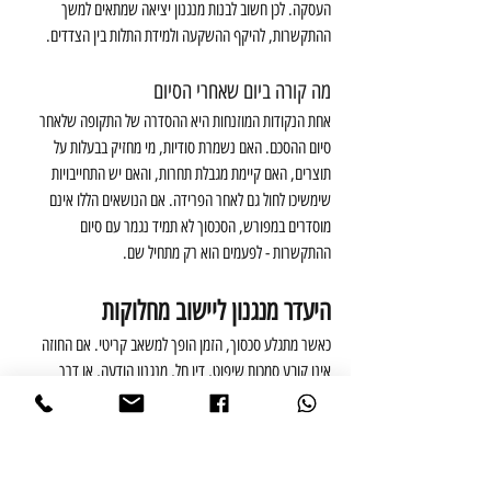
העסקה. לכן חשוב לבנות מנגנון יציאה שמתאים למשך 
ההתקשרות, להיקף ההשקעה ולמידת התלות בין הצדדים.
מה קורה ביום שאחרי הסיום
אחת הנקודות המוזנחות היא ההסדרה של התקופה שלאחר 
סיום ההסכם. האם נשמרת סודיות, מי מחזיק בבעלות על 
תוצרים, האם קיימת מגבלת תחרות, והאם יש התחייבויות 
שימשיכו לחול גם לאחר הפרידה. אם הנושאים הללו אינם 
מוסדרים במפורש, הסכסוך לא תמיד נגמר עם סיום 
ההתקשרות - לפעמים הוא רק מתחיל שם.
היעדר מנגנון ליישוב מחלוקות
כאשר מתגלע סכסוך, הזמן הופך למשאב קריטי. אם החוזה 
אינו קובע סמכות שיפוט, דין חל, מנגנון הודעה, או דרך 
מסודרת לנסות ליישב מחלוקת לפני 
נקיטת הליכים
, כל צעד 
נהיה מורכב יותר. במקרים מסוימים זה מוביל להסלמה מיותרת, 
ל
עיכוב בגבייה
 או לפגיעה בפעילות השוטפת.
לא בכל חוזה נכון לקבוע בוררות, ולא בכל מקרה גישור הוא 