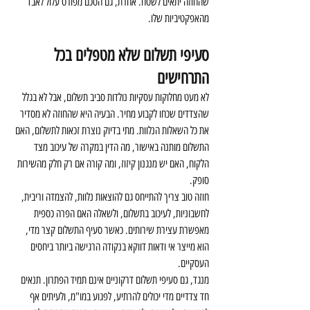
שהחוזה יתאים לשטח. אחרת, גם הסכם מפורט עלול לאבד 
מהאפקטיביות שלו.
סעיפי תשלום שלא מטפלים בכל 
התרחישים
לא מעט מחלוקות עסקיות נולדות סביב תשלום, אבל לא בגלל 
שהצדדים שכחו לקבוע מחיר. הבעיה היא שהחוזה לא מסדיר 
את כל השאלות הנלוות. מתי בדיוק נוצרת זכאות לתשלום, האם 
התשלום מותנה באישור, מה הדין במקרה של עיכוב מצד 
הלקוח, האם יש מנגנון קיזוז, ומה קורה אם רק חלק מהשירות 
סופק.
חוזה טוב צריך להתייחס גם להוצאות נלוות, להצמדה וריבית, 
לחשבוניות, לעיכוב בתשלום, ולשאלה האם הפרה כספית 
מאפשרת עצירת שירותים. כאשר סעיף התשלום קצר מדי, 
הוא מייצר אי ודאות דווקא בנקודה הרגישה ביותר ביחסים 
העסקיים.
מנגד, גם סעיפי תשלום דרקוניים אינם תמיד הפתרון. תנאים 
חד צדדיים מדי יכולים להרתיע, לפגוע במו"מ, ולעיתים אף 