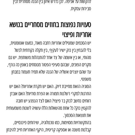
להקשות על אכיפה. לכן נדרש איזון בין הגנה מסחרית לבין 
סבירות עסקית.
טעויות נפוצות בחוזים מסחריים בנושא 
אחריות ופיצוי
יש הסכמים שמטילים אחריות רחבה מאוד, כמעט אוטומטית, 
בלי להבחין בין נזק ישיר לעקיף, בין תקלה נקודתית לכשל 
מהותי, או בין אשמה של צד אחד להתנהלות משותפת. יש גם 
מקרים הפוכים, שבהם סעיפי הפטור מנוסחים באופן כה גורף, 
עד שהם יוצרים אשליה של הגנה שלא תמיד תעמוד במבחן 
משפטי.
הסוגיה הזאת מחייבת דיוק. האם יש תקרת אחריות? האם יש 
החרגות למקרי רשלנות חמורה או הפרת סודיות? האם אובדן 
רווחים נחשב לנזק בר פיצוי? האם לצד הנפגע יש חובה 
להקטין נזק? כל אחת מהשאלות הללו עשויה לשנות משמעותית 
את תוצאות הסכסוך.
בהתקשרויות מסוימות, כמו טכנולוגיה, שירותים פיננסיים, 
קבלנות משנה או אספקה קריטית, היקף האחריות חייב להיבחן 