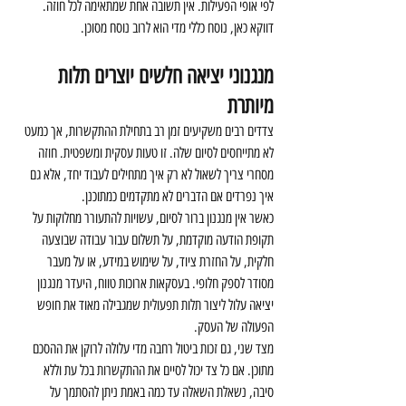
לפי אופי הפעילות. אין תשובה אחת שמתאימה לכל חוזה. 
דווקא כאן, נוסח כללי מדי הוא לרוב נוסח מסוכן.
מנגנוני יציאה חלשים יוצרים תלות 
מיותרת
צדדים רבים משקיעים זמן רב בתחילת ההתקשרות, אך כמעט 
לא מתייחסים לסיום שלה. זו טעות עסקית ומשפטית. חוזה 
מסחרי צריך לשאול לא רק איך מתחילים לעבוד יחד, אלא גם 
איך נפרדים אם הדברים לא מתקדמים כמתוכנן.
כאשר אין מנגנון ברור לסיום, עשויות להתעורר מחלוקות על 
תקופת הודעה מוקדמת, על תשלום עבור עבודה שבוצעה 
חלקית, על החזרת ציוד, על שימוש במידע, או על מעבר 
מסודר לספק חלופי. בעסקאות ארוכות טווח, היעדר מנגנון 
יציאה עלול ליצור תלות תפעולית שמגבילה מאוד את חופש 
הפעולה של העסק.
מצד שני, גם זכות ביטול רחבה מדי עלולה לרוקן את ההסכם 
מתוכן. אם כל צד יכול לסיים את ההתקשרות בכל עת וללא 
סיבה, נשאלת השאלה עד כמה באמת ניתן להסתמך על 