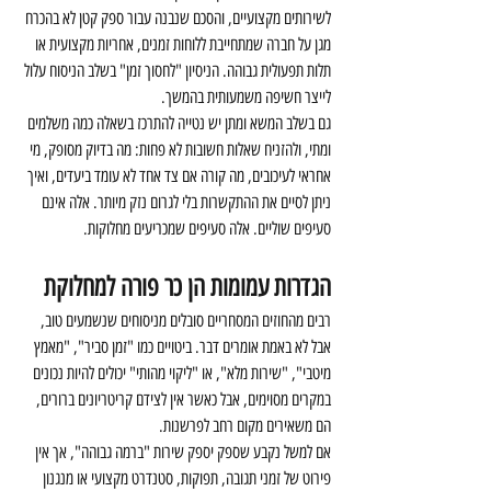
לשירותים מקצועיים, והסכם שנבנה עבור ספק קטן לא בהכרח 
מגן על חברה שמתחייבת ללוחות זמנים, אחריות מקצועית או 
תלות תפעולית גבוהה. הניסיון "לחסוך זמן" בשלב הניסוח עלול 
לייצר חשיפה משמעותית בהמשך.
גם בשלב המשא ומתן יש נטייה להתרכז בשאלה כמה משלמים 
ומתי, ולהזניח שאלות חשובות לא פחות: מה בדיוק מסופק, מי 
אחראי לעיכובים, מה קורה אם צד אחד לא עומד ביעדים, ואיך 
ניתן לסיים את ההתקשרות בלי לגרום נזק מיותר. אלה אינם 
סעיפים שוליים. אלה סעיפים שמכריעים מחלוקות.
הגדרות עמומות הן כר פורה למחלוקת
רבים מהחוזים המסחריים סובלים מניסוחים שנשמעים טוב, 
אבל לא באמת אומרים דבר. ביטויים כמו "זמן סביר", "מאמץ 
מיטבי", "שירות מלא", או "ליקוי מהותי" יכולים להיות נכונים 
במקרים מסוימים, אבל כאשר אין לצידם קריטריונים ברורים, 
הם משאירים מקום רחב לפרשנות.
אם למשל נקבע שספק יספק שירות "ברמה גבוהה", אך אין 
פירוט של זמני תגובה, תפוקות, סטנדרט מקצועי או מנגנון 