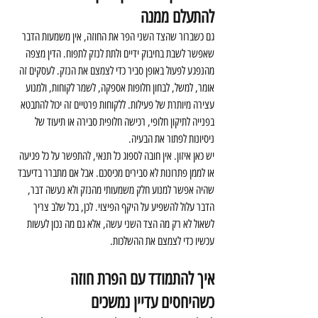
להתעלם ממנה
גם כשברור שהצד השני הפר את החוזה, אין משמעות הדבר 
שאפשר לשבת בחיבוק ידיים ולתת לנזק לתפוח. הדין מצפה 
מהנפגע לפעול באופן סביר כדי לצמצם את הנזק. לעסקים זה 
אומר, למשל, לבחון חלופות אספקה, לשמר לקוחות, ולמנוע 
עצירה מיותרת של פעילות. ללקוחות פרטיים זה יכול להתבטא 
בפנייה לתיקון חלופי, רכישה חלופית סבירה או תיעוד של 
ניסיונות לפתור את הבעיה.
יש כאן איזון. אין חובה לספוג כל תנאי, להתפשר על כל פגיעה 
או לממן פתרונות לא סבירים מכיסכם. אבל אם מתברר בדיעבד 
שהיה אפשר למנוע חלק משמעותי מהנזק ולא נעשה דבר, 
הדבר עלול להשפיע על היקף הפיצוי. לכן, בכל שלב צריך 
לשאול לא רק מה הצד השני עשה, אלא גם מה נכון לעשות 
עכשיו כדי לצמצם את ההשלכות.
איך להתמודד עם הפרת חוזה 
כשהיחסים עדיין נמשכים