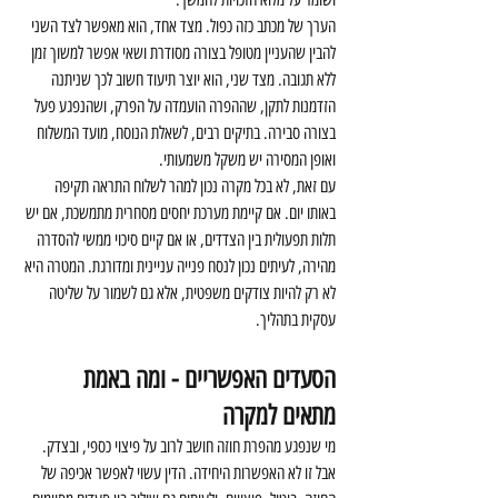
הערך של מכתב כזה כפול. מצד אחד, הוא מאפשר לצד השני 
להבין שהעניין מטופל בצורה מסודרת ושאי אפשר למשוך זמן 
ללא תגובה. מצד שני, הוא יוצר תיעוד חשוב לכך שניתנה 
הזדמנות לתקן, שההפרה הועמדה על הפרק, ושהנפגע פעל 
בצורה סבירה. בתיקים רבים, לשאלת הנוסח, מועד המשלוח 
ואופן המסירה יש משקל משמעותי.
עם זאת, לא בכל מקרה נכון למהר לשלוח התראה תקיפה 
באותו יום. אם קיימת מערכת יחסים מסחרית מתמשכת, אם יש 
תלות תפעולית בין הצדדים, או אם קיים סיכוי ממשי להסדרה 
מהירה, לעיתים נכון לנסח פנייה עניינית ומדורגת. המטרה היא 
לא רק להיות צודקים משפטית, אלא גם לשמור על שליטה 
עסקית בתהליך.
הסעדים האפשריים - ומה באמת 
מתאים למקרה
מי שנפגע מהפרת חוזה חושב לרוב על פיצוי כספי, ובצדק. 
אבל זו לא האפשרות היחידה. הדין עשוי לאפשר אכיפה של 