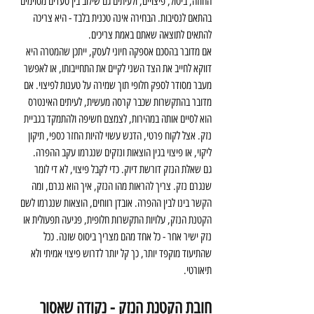
החוזה, ביטול, פיצויים, ולעיתים גם שילוב בין סעדים מסוימים 
בהתאם לנסיבות. הבחירה אינה טכנית בלבד - היא צריכה 
להתאים לתוצאה שאתם באמת צריכים.
אם מדובר בהסכם אספקה חיוני לעסק, ייתכן שהמטרה היא 
דווקא לחייב את הצד השני לקיים את התחייבותו, או לאפשר 
מעבר מסודר לספק חלופי תוך שמירה על טענות לפיצוי. אם 
מדובר בהתקשרות שכבר קרסה מעשית, לעיתים האינטרס 
הוא לסיים אותה במהירות, לצמצם חשיפה ולהתמקד בגביית 
נזק. אצל לקוח פרטי, הדגש עשוי להיות החזר כספי, תיקון 
ליקוי, או פיצוי בגין הוצאות ונזקים שנגרמו עקב ההפרה.
גם שאלת הנזק דורשת דיוק. כדי לקבל פיצוי, לא די לומר 
שנגרם נזק. צריך להראות מהו הנזק, איך הוא נגרם, ומה 
הקשר בינו לבין ההפרה. אובדן רווחים, הוצאות שנגרמו לשם 
הקטנת הנזק, עלויות התקשרות חלופית, פגיעה תפעולית או 
נזק ישיר אחר - כל אחד מהם מצריך ביסוס שונה. ככל 
שהתיעוד מוקפד יותר, כך קל יותר לדרוש פיצוי אמיתי ולא 
תיאורטי.
חובת הקטנת הנזק - נקודה שאסור 