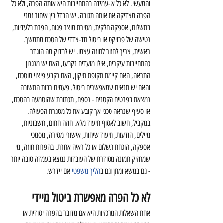
והמעשי. לא כל אי-עמידה בהתחייבות היא אותה הפרה, ולא כל 
הפרה מצדיקה את אותה תגובה. יש הבדל בין איחור זמני 
בתשלום, אספקה חלקית, מסירת מוצר פגום, הפרת בלעדיות, 
נטישה של פרויקט או ביטול חד-צדדי של הסכם מתמשך.
ראשית, צריך לחזור לחוזה עצמו. יש לבדוק מה הוגדר 
כהתחייבות עיקרית, אילו מועדים נקבעו, האם יש מנגנון 
התראה, האם קיימת תקופת תיקון, האם נקבע פיצוי מוסכם, 
והאם יש תנאים שמאפשרים ביטול. פעמים רבות התשובה 
נמצאת בפרטים הקטנים - נספח, תכתובת שהוטמעה בהסכם, 
או סעיף שנראה טכני אך קובע את כל מסגרת הפעולה.
במקביל, חשוב לאסוף תיעוד מלא. חוזה חתום, חשבוניות, 
מיילים, הודעות, תיעוד שיחות, אישורי מסירה, מסמכי 
אספקה, הוכחת תשלום או כל ראיה אחרת. בהפרות חוזה, מי 
שמחזיק תמונה מסודרת של העובדות נמצא בעמדה טובה יותר 
- גם במשא ומתן וגם ב
הליך משפטי
 אם יידרש.
לא כל הפרה מאפשרת ביטול מיידי
אחת השאלות המרכזיות היא אם מדובר בהפרה יסודית או 