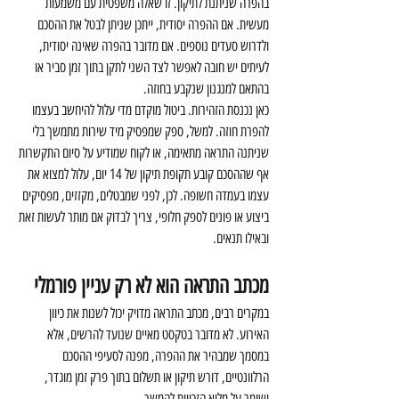
בהפרה שניתנת לתיקון. זו שאלה משפטית עם משמעות 
מעשית. אם ההפרה יסודית, ייתכן שניתן לבטל את ההסכם 
ולדרוש סעדים נוספים. אם מדובר בהפרה שאינה יסודית, 
לעיתים יש חובה לאפשר לצד השני לתקן בתוך זמן סביר או 
בהתאם למנגנון שנקבע בחוזה.
כאן נכנסת הזהירות. ביטול מוקדם מדי עלול להיחשב בעצמו 
להפרת חוזה. למשל, ספק שמפסיק מיד שירות מתמשך בלי 
שניתנה התראה מתאימה, או לקוח שמודיע על סיום התקשרות 
אף שההסכם קובע תקופת תיקון של 14 יום, עלול למצוא את 
עצמו בעמדה חשופה. לכן, לפני שמבטלים, מקזזים, מפסיקים 
ביצוע או פונים לספק חלופי, צריך לבדוק אם מותר לעשות זאת 
ובאילו תנאים.
מכתב התראה הוא לא רק עניין פורמלי
במקרים רבים, מכתב התראה מדויק יכול לשנות את כיוון 
האירוע. לא מדובר בטקסט מאיים שנועד להרשים, אלא 
במסמך שמבהיר את ההפרה, מפנה לסעיפי ההסכם 
הרלוונטיים, דורש תיקון או תשלום בתוך פרק זמן מוגדר, 
ושומר על מלוא הזכויות להמשך.