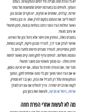
לא כל הפרת חוזה מובילה מיד לסיום ההתקשרות. בעולם 
העסקי, ולעיתים גם במערכות יחסים מתמשכות מול נותני 
שירות, קבלנים, שותפים או ספקים, יש מקרים שבהם נכון 
לנסות לייצב את ההסכם במקום לפרק אותו. זה נכון במיוחד 
כאשר החלפת הצד השני כרוכה בעלויות גבוהות, סיכון תפעולי 
או עיכוב מהותי.
במצבים כאלה, הפתרון אינו ויתור אלא ניהול נכון של האירוע. 
אפשר לעדכן אבני דרך, להגדיר מנגנון פיקוח, לקבוע בטוחות, 
לחזק התחייבויות, להסדיר מועדים חדשים ולתעד היטב כל 
הסכמה משלימה. לעיתים עדיף לתקן חוזה קיים מאשר לפתוח 
חזית כפולה - גם סכסוך משפטי וגם משבר תפעולי.
מצד שני, אם ההפרה חוזרת על עצמה, אם יש פגיעה באמון, 
או אם הצד השני מושך זמן בלי כוונה אמיתית לתקן, המשך 
ההתקשרות עלול רק להגדיל את הנזק. כאן כבר לא מספיק 
לקוות שהדברים יסתדרו. צריך להחליט אם עוברים למהלך 
אכיפה, ביטול או תביעה
, ולעשות זאת בזמן נכון.
מה לא לעשות אחרי הפרת חוזה