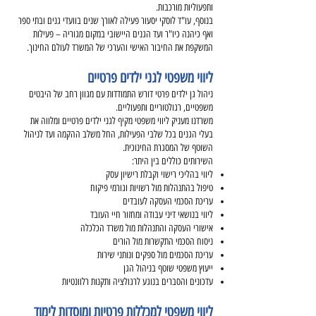
ותפעוליות מורכבות.
בנוסף, עו"ד לוסקי יסעור פעילה לאורך שנים בוועדי גנים ובתי ספר
ואף כיהנה כיו"ר ועד הגנים היישובי במקום מגוריה – פעילות
המשקפת את החיבור האישי והערכי של המשרד לעולם החינוך.
ליווי משפטי לגני ילדים פרטיים
ניהול גן ילדים פרטי דורש התמודדות עם מגוון רחב של היבטים
משפטיים, רגולטוריים ותפעוליים.
משרדנו מעניק ליווי משפטי מקיף לגני ילדים פרטיים ומלווה את
בעלי הגנים בכל שלבי הפעילות, החל משלב ההקמה ועד לניהול
השוטף של המסגרת החינוכית.
השירותים כוללים בין היתר:
ליווי בהליכי רישוי וקבלת רישיון עסק
טיפול בהתנהלות מול רשויות וגורמי פיקוח
עריכת הסכמי העסקה לעובדים
ליווי בנושאי דיני עבודה ומחזור חיי העובד
אישורי העסקה והתנהלות מול משרד הכלכלה
ניסוח הסכמי התקשרות מול הורים
עריכת הסכמים מול ספקים ונותני שירות
ייעוץ משפטי שוטף בניהול הגן
עדכונים והסברים בנוגע לרגולציה ותקנות רלוונטיות
ליווי משפטי למכללות פרטיות ומוסדות לימוד