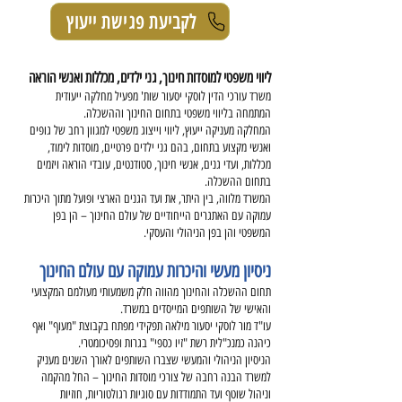
לקביעת פגישת ייעוץ
ליווי משפטי למוסדות חינוך, גני ילדים, מכללות ואנשי הוראה
משרד עורכי הדין לוסקי יסעור שות' מפעיל מחלקה ייעודית
המתמחה בליווי משפטי בתחום החינוך וההשכלה.
המחלקה מעניקה ייעוץ, ליווי וייצוג משפטי למגוון רחב של גופים
ואנשי מקצוע בתחום, בהם גני ילדים פרטיים, מוסדות לימוד,
מכללות, ועדי גנים, אנשי חינוך, סטודנטים, עובדי הוראה ויזמים
בתחום ההשכלה.
המשרד מלווה, בין היתר, את ועד הגנים הארצי ופועל מתוך היכרות
עמוקה עם האתגרים הייחודיים של עולם החינוך – הן בפן
המשפטי והן בפן הניהולי והעסקי.
ניסיון מעשי והיכרות עמוקה עם עולם החינוך
תחום ההשכלה והחינוך מהווה חלק משמעותי מעולמם המקצועי
והאישי של השותפים המייסדים במשרד.
עו"ד מור לוסקי יסעור מילאה תפקידי מפתח בקבוצת "מעוף" ואף
כיהנה כמנכ"לית רשת "זיו כספי" בגרות ופסיכומטרי.
הניסיון הניהולי והמעשי שצברו השותפים לאורך השנים מעניק
למשרד הבנה רחבה של צורכי מוסדות החינוך – החל מהקמה
וניהול שוטף ועד התמודדות עם סוגיות רגולטוריות, חוזיות