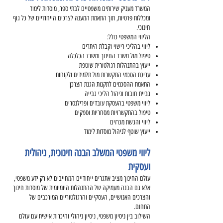
המשרד מעניק שירותים משפטיים לבתי ספר, מוסדות לימוד
ומכללות פרטיות, תוך התאמת המענה לצרכים הייחודיים של כל גוף
חינוכי.
הליווי המשפטי כולל:
ליווי בהליכי רישוי וקבלת היתרים
טיפול מול משרד החינוך ומשרד הכלכלה
ייעוץ בהתנהלות רגולטורית שוטפת
עריכת הסכמי התקשרות מול תלמידים ולקוחות
התאמת ההסכמים לתקנות הגנת הצרכן
גביית חובות וניהול הליכי גבייה
ליווי משפטי בהעסקת עובדים ופרילנסרים
טיפול בהתקשרויות מסחריות וספקים
ליווי והגשת מכרזים
ייעוץ שוטף לניהול מוסדות לימוד
ליווי משפטי המשלב הבנה חינוכית, ניהולית
ועסקית
עולם החינוך מציב אתגרים ייחודיים המחייבים לא רק ידע משפטי,
אלא גם הבנה מעמיקה של ההתנהלות היומיומית של מוסדות חינוך
והצרכים האנושיים, העסקיים והרגולטוריים המורכבים של
התחום.
השילוב בין ניסיון משפטי, ניסיון ניהולי והיכרות אישית עם עולם