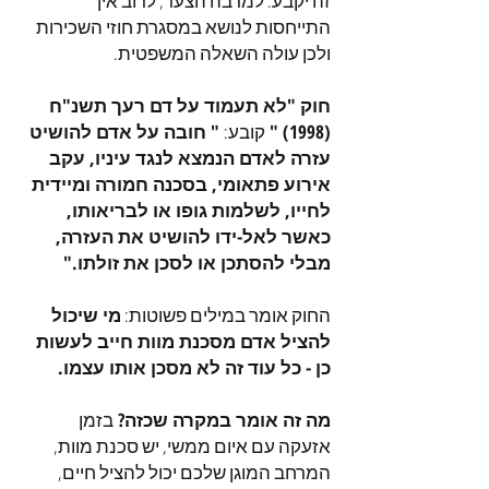
זה יקבע. למרבה הצער, לרוב אין
התייחסות לנושא במסגרת חוזי השכירות
ולכן עולה השאלה המשפטית.
חוק "לא תעמוד על דם רעך תשנ"ח
(1998) "
קובע:
" חובה על אדם להושיט
עזרה לאדם הנמצא לנגד עיניו, עקב
אירוע פתאומי, בסכנה חמורה ומיידית
לחייו, לשלמות גופו או לבריאותו,
כאשר לאל-ידו להושיט את העזרה,
מבלי להסתכן או לסכן את זולתו."
החוק אומר במילים פשוטות:
מי שיכול
להציל אדם מסכנת מוות חייב לעשות
כן - כל עוד זה לא מסכן אותו עצמו.
מה זה אומר במקרה שכזה?
בזמן
אזעקה עם איום ממשי, יש סכנת מוות,
המרחב המוגן שלכם יכול להציל חיים,