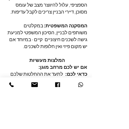
הספציפי, עלול להיווצר מצב של עומס
מסוכן, דיירי הבניין צריכים לקבל עדיפות.
המסקנה המשפטית:
במקלטים
משותפים לבניין, הסיכון המשפטי למניעת
גישה לשכנים חיצוניים קיים - במיוחד אם
יש מקום פיזי ואין חלופות לשכנים.
המלצות מעשיות
אם יש לכם מרחב מוגן:
כדאי לכם:
לתעד את ההחלטות שלכם
ואת הנימוקים, להסכים מראש עם
השכנים על כללים ברורים,
להיות סבירים
ואנושיים בזמן סכנה ממשית
, לקבוע
מראש מגבלות על מספר אנשים.
אם אתם מחליטים לא לאפשר כניסה
:
וודאו שיש לשכנים חלופה סבירה, תעדו